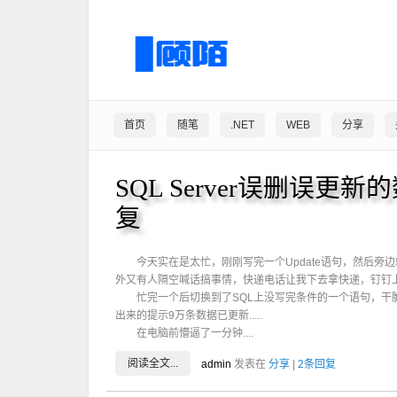
首页
随笔
.NET
WEB
分享
SQL Server误删误更
复
今天实在是太忙，刚刚写完一个Update语句，然后旁
外又有人隔空喊话搞事情，快递电话让我下去拿快递，钉钉上还
忙完一个后切换到了SQL上没写完条件的一个语句，干脆利落
出来的提示9万条数据已更新.....
在电脑前懵逼了一分钟....
阅读全文...
admin
发表在
分享
|
2条回复