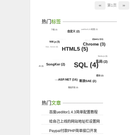
‹‹
第1页
››
热门
标签
ueditor1.4.3配置
(2)
下载
(2)
自定义
(2)
css3动画
(5)
jQuery
(11)
表白
(2)
NW.js
(3)
Chrome
(3)
SQL Server
(8)
HTML5
(5)
Node.js
(3)
WordPress
(3)
乱码
(2)
源码
(4)
SQL
(4)
SongKer
(2)
JS
(3)
模块
(2)
ASP.NET
(16)
CSS3
(8)
Z-Blog
(2)
新浪SAE
(2)
微信开发
(2)
热门
文章
百度ueditor1.4.3简单配置教程
给自己上线的网站地址栏设置网
Paypal付款PHP简单接口开发
站logo图标