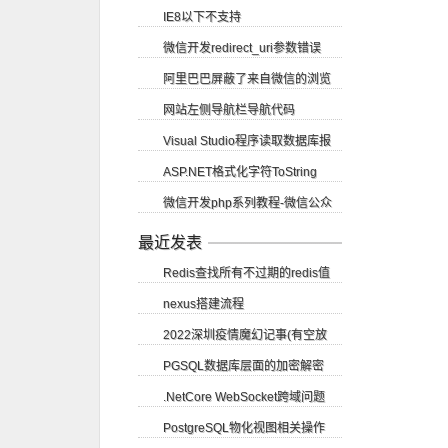
IE8以下不支持
微信开发redirect_uri参数错误
getElementsByClassName方法
阿里巴巴屏蔽了来自微信的浏览
网站左侧导航栏导航代码
请求
Visual Studio程序读取数据库报
ASP.NET格式化字符ToString
错尝试读取或写入受保护的内存...
微信开发php系列教程-微信公众
账号申请
最近发表
Redis查找所有不过期的redis值
nexus搭建流程
2022深圳疫情魔幻记事(有空放
PGSQL数据库层面的加密解密
图)
.NetCore WebSocket跨域问题
PostgreSQL物化视图相关操作
SignalR CORS跨域