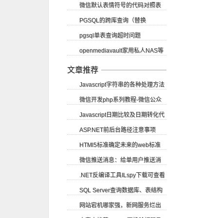
微信默认表情符号的代码对照表
PGSQL的跨库查询（替换
pgsql单表查询超时问题
dblink）
openmediavault家用私人NAS等
（vacuum）
应用部署教程
文章推荐
Javascript字符串的各种处理方法
微信开发php系列教程-微信公众
Javascript日期比较及日期转化代
账号申请
ASP.NET前后台路径注意事项
码
HTMl5标准确定未来的web标准
微信推送消息：给单用户推送消
.NET反编译工具ILspy下载可查看
息
SQL Server查询数据库、表结构
源码
网站宕机哪家强，新网服务烂出
等