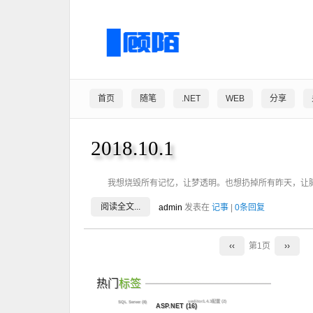
首页
随笔
.NET
WEB
分享
2018.10.1
我想烧毁所有记忆，让梦透明。也想扔掉所有昨天，让
阅读全文...
admin
发表在
记事
|
0条回复
‹‹
第1页
››
热门
标签
ueditor1.4.3配置
(2)
SQL Server
(8)
ASP.NET
(16)