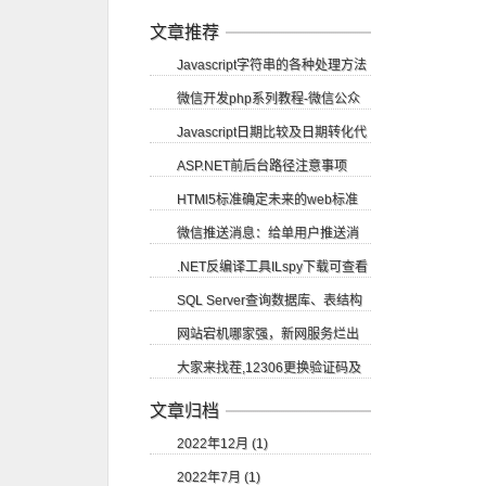
应用部署教程
文章推荐
Javascript字符串的各种处理方法
微信开发php系列教程-微信公众
Javascript日期比较及日期转化代
账号申请
ASP.NET前后台路径注意事项
码
HTMl5标准确定未来的web标准
微信推送消息：给单用户推送消
.NET反编译工具ILspy下载可查看
息
SQL Server查询数据库、表结构
源码
网站宕机哪家强，新网服务烂出
等
大家来找茬,12306更换验证码及
翔
验证码的识别
文章归档
2022年12月 (1)
2022年7月 (1)