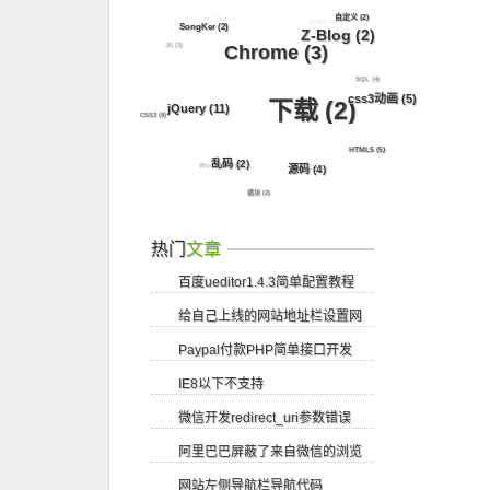
新浪SAE
(2)
自定义
(2)
Node.js
(3)
SongKer
(2)
Z-Blog
(2)
JS
(3)
Chrome
(3)
SQL
(4)
.NET
(4)
css3动画
(5)
NW.js
(3)
下载
(2)
jQuery
(11)
CSS3
(8)
HTML5
(5)
乱码
(2)
WordPress
(3)
表白
(2)
源码
(4)
模块
(2)
热门
文章
百度ueditor1.4.3简单配置教程
给自己上线的网站地址栏设置网
Paypal付款PHP简单接口开发
站logo图标
IE8以下不支持
微信开发redirect_uri参数错误
getElementsByClassName方法
阿里巴巴屏蔽了来自微信的浏览
网站左侧导航栏导航代码
请求