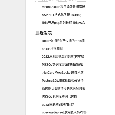
Visual Studio程序读取数据库报
ASP.NET格式化字符ToString
错尝试读取或写入受保护的内存...
微信开发php系列教程-微信公众
账号申请
最近发表
Redis查找所有不过期的redis值
nexus搭建流程
2022深圳疫情魔幻记事(有空放
PGSQL数据库层面的加密解密
图)
.NetCore WebSocket跨域问题
PostgreSQL物化视图相关操作
SignalR CORS跨域
微信默认表情符号的代码对照表
PGSQL的跨库查询（替换
pgsql单表查询超时问题
dblink）
openmediavault家用私人NAS等
（vacuum）