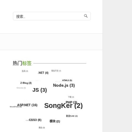
热门
标签
微信开发
(2)
乱码
(2)
.NET
(4)
ueditor1.4.3配置
(2)
HTML5
(5)
SQL Server
(8)
Z-Blog
(2)
Node.js
(3)
Chrome
(3)
JS
(3)
下载
(2)
自定义
(2)
PHP
(2)
SQL
(4)
SongKer
(2)
ASP.NET
(16)
WordPress
(3)
新浪SAE
(2)
CSS3
(8)
css3动画
(5)
jQuery
(11)
模块
(2)
表白
(2)