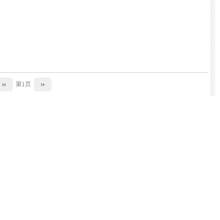
‹‹
第1页
››