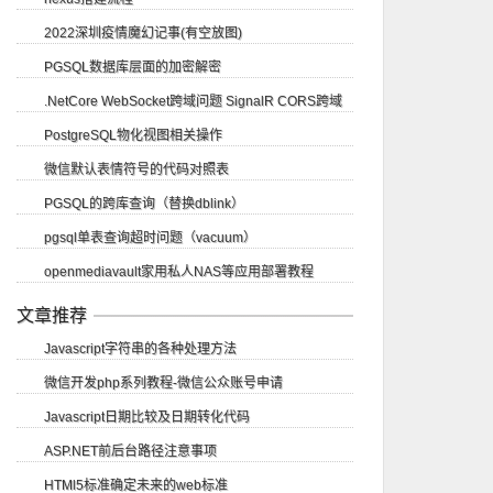
2022深圳疫情魔幻记事(有空放图)
PGSQL数据库层面的加密解密
.NetCore WebSocket跨域问题 SignalR CORS跨域
PostgreSQL物化视图相关操作
微信默认表情符号的代码对照表
PGSQL的跨库查询（替换dblink）
pgsql单表查询超时问题（vacuum）
openmediavault家用私人NAS等应用部署教程
文章推荐
Javascript字符串的各种处理方法
微信开发php系列教程-微信公众账号申请
Javascript日期比较及日期转化代码
ASP.NET前后台路径注意事项
HTMl5标准确定未来的web标准