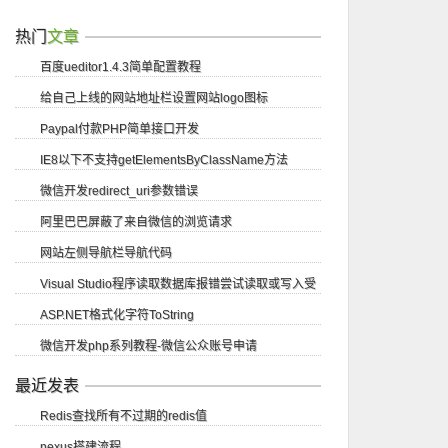
热门
文章
百度ueditor1.4.3简单配置教程
给自己上线的网站地址栏设置网站logo图标
Paypal付款PHP简单接口开发
IE8以下不支持getElementsByClassName方法
微信开发redirect_uri参数错误
阿里巴巴屏蔽了来自微信的浏览请求
网站左侧导航栏导航代码
Visual Studio程序读取数据库报错尝试读取或写入受
ASP.NET格式化字符ToString
保护的内存...
微信开发php系列教程-微信公众账号申请
最近发表
Redis查找所有不过期的redis值
nexus搭建流程