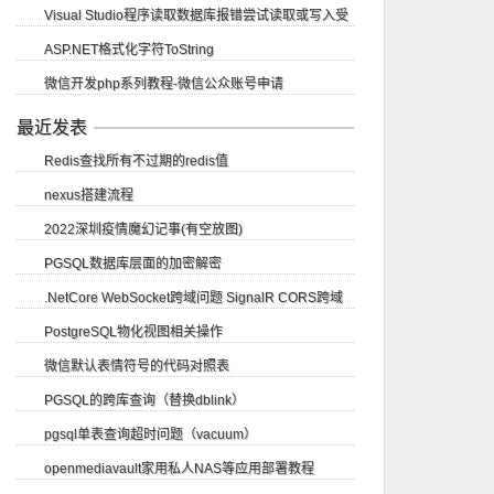
Visual Studio程序读取数据库报错尝试读取或写入受
ASP.NET格式化字符ToString
保护的内存...
微信开发php系列教程-微信公众账号申请
最近发表
Redis查找所有不过期的redis值
nexus搭建流程
2022深圳疫情魔幻记事(有空放图)
PGSQL数据库层面的加密解密
.NetCore WebSocket跨域问题 SignalR CORS跨域
PostgreSQL物化视图相关操作
微信默认表情符号的代码对照表
PGSQL的跨库查询（替换dblink）
pgsql单表查询超时问题（vacuum）
openmediavault家用私人NAS等应用部署教程