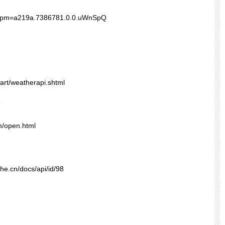
tm?spm=a219a.7386781.0.0.uWnSpQ
art/weatherapi.shtml
9
m/open.html
uhe.cn/docs/api/id/98