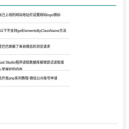
自己上线的网站地址栏设置网站logo图标
8以下不支持getElementsByClassName方法
里巴巴屏蔽了来自微信的浏览请求
sual Studio程序读取数据库报错尝试读取或
入受保护的内存...
信开发php系列教程-微信公众账号申请