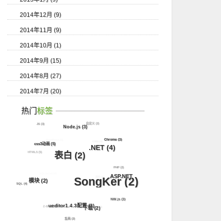
2014年12月 (9)
2014年11月 (9)
2014年10月 (1)
2014年9月 (15)
2014年8月 (27)
2014年7月 (20)
热门
标签
自定义
(2)
JS
(3)
Node.js
(3)
WordPress
(3)
Chrome
(3)
CSS3
(8)
css3动画
(5)
.NET
(4)
HTML5
(5)
表白
(2)
PHP
(2)
SQL Server
(8)
ASP.NET
源码
(4)
SongKer
(2)
模块
(2)
SQL
(4)
(16)
NW.js
(3)
ueditor1.4.3配置
(2)
Z-Blog
(2)
jQuery
(11)
下载
(2)
乱码
(2)