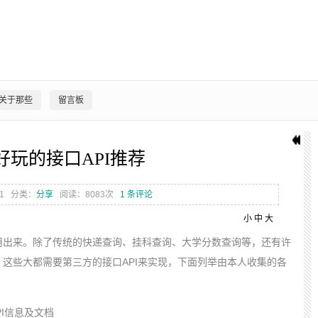
关于那些
留言板
好玩的接口API推荐
1
分类：
分享
阅读：8083次
1 条评论
小
中
大
用出来。除了传统的快递查询、挂科查询、大学分数查询等，还有许
这些大都需要第三方的接口API来实现，下面列举由本人收集的各
I信息及文档